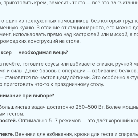
, приготовить крем, замесить тесто — всё это за считанн
.
то один из тех кухонных помощников, без которых трудн
менную кухню. В отличие от стационарного, его можно до
ент, использовать прямо над кастрюлей или миской, а п
громоздких конструкций на столе.
ксер — необходимая вещь?
а печёте, готовите соусы или взбиваете сливки, ручной 
мя и силы. Даже базовые операции — взбивание белков,
— становятся по-настоящему лёгкими. Это особенно акту
 приготовить что-то к праздничному столу.
внимание при выборе?
большинства задач достаточно 250–500 Вт. Более мощн
ым тестом.
ростей.
Оптимально 5–7 режимов — это даёт хороший ко
лекте.
Венчики для взбивания, крюки для теста и спирал