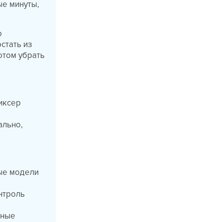
ые минуты,
о
стать из
отом убрать
миксер
ально,
ые модели
нтроль
ьные