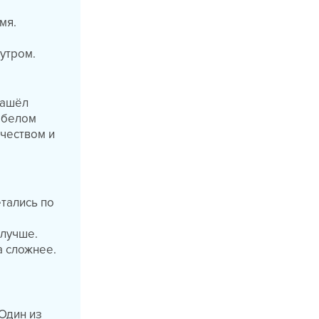
мя.
 утром.
нашёл
в белом
ачеством и
етались по
 лучше.
а сложнее.
Один из