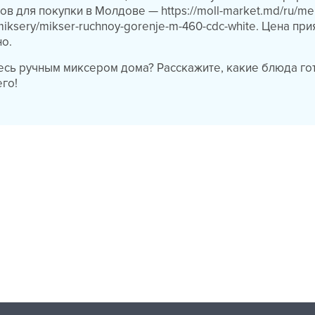
в для покупки в Молдове — https://moll-market.md/ru/me
/miksery/mikser-ruchnoy-gorenje-m-460-cdc-white. Цена при
о.
есь ручным миксером дома? Расскажите, какие блюда гот
го!