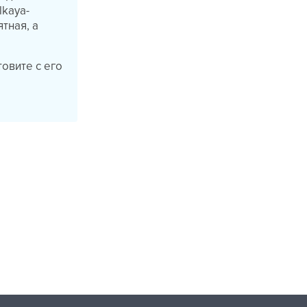
lkaya-
ятная, а
овите с его