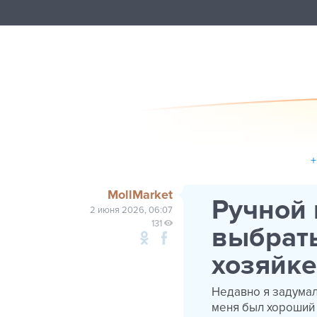
+
MollMarket
Ручной 
2 июня 2026, 06:07
131
выбрать
хозяйк
Недавно я задумалс
меня был хороший 