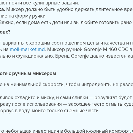
ают почти все кулинарные задачи.
ка.
Миксер должно быть удобно держать длительное вре
ние на форму ручки.
ажно, если дома есть дети или вы любите готовить рано
дове?
л варианты с хорошим соотношением цены и качества и 
ь на
moll-market.md
. Миксер ручной Gorenje M 460 CDC 
ильно и функционально. Бренд Gorenje давно известен к
оте с ручным миксером
е на минимальной скорости, чтобы ингредиенты не разл
ливок охладите и миску, и сами сливки — результат будет
разу после использования — засохшее тесто отмыть куд
орпус в воду, мойте только съёмные части.
то небольшая инвестиция в большой кухонный комфорт. 