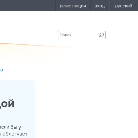
bo
дой
если бы у
н облегчает