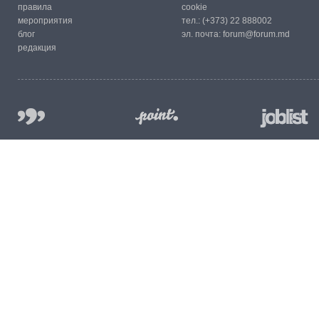
правила
cookie
мероприятия
тел.:
(+373) 22 888002
блог
эл. почта:
forum@forum.md
редакция