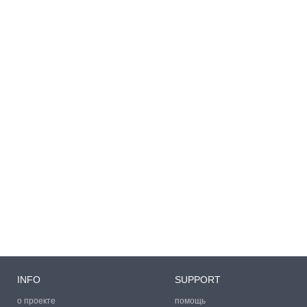
INFO
SUPPORT
о проекте
помощь