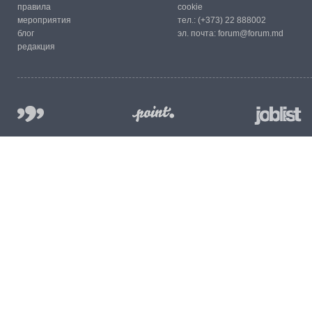
правила
cookie
мероприятия
тел.:
(+373) 22 888002
блог
эл. почта:
forum@forum.md
редакция