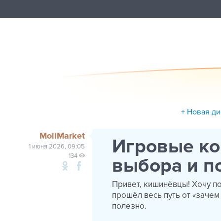
+ Новая ди
MollMarket
Игровые ко
1 июня 2026, 09:05
134
выбора и п
Привет, кишинёвцы! Хочу п
прошёл весь путь от «зачем
полезно.