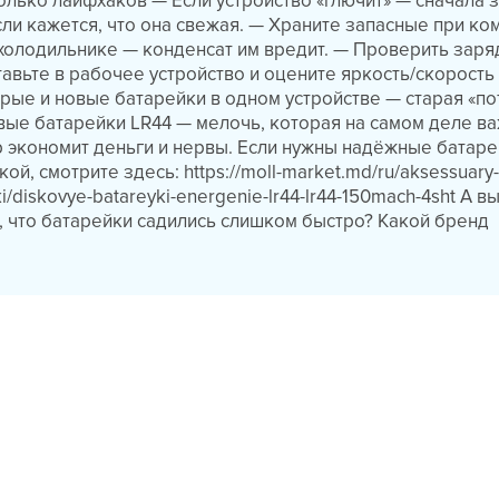
олько лайфхаков — Если устройство «глючит» — сначала 
сли кажется, что она свежая. — Храните запасные при ко
 холодильнике — конденсат им вредит. — Проверить заря
тавьте в рабочее устройство и оцените яркость/скорость
рые и новые батарейки в одном устройстве — старая «по
вые батарейки LR44 — мелочь, которая на самом деле ва
экономит деньги и нервы. Если нужны надёжные батаре
ой, смотрите здесь: https://moll-market.md/ru/aksessuary-
ki/diskovye-batareyki-energenie-lr44-lr44-150mach-4sht А в
м, что батарейки садились слишком быстро? Какой бренд