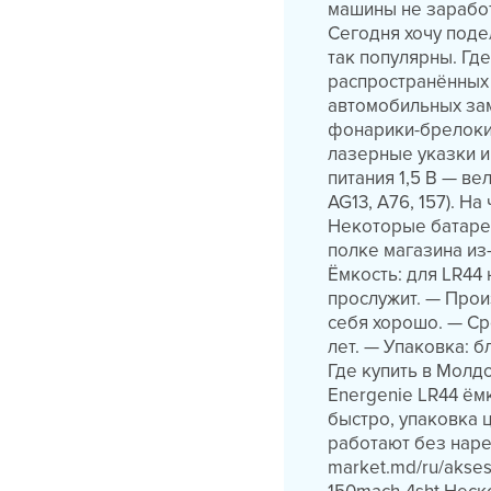
машины не заработ
Сегодня хочу поде
так популярны. Гд
распространённых 
автомобильных зам
фонарики-брелоки
лазерные указки и
питания 1,5 В — в
AG13, A76, 157). Н
Некоторые батаре
полке магазина из
Ёмкость: для LR44
прослужит. — Прои
себя хорошо. — Ср
лет. — Упаковка: 
Где купить в Молд
Energenie LR44 ём
быстро, упаковка ц
работают без нарек
market.md/ru/aksess