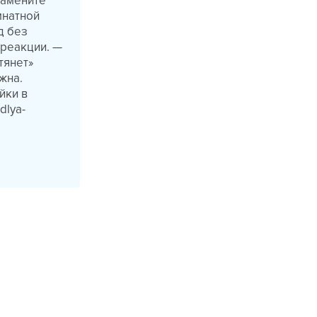
замените
мнатной
д без
 реакции. —
тянет»
жна.
йки в
dlya-
ы