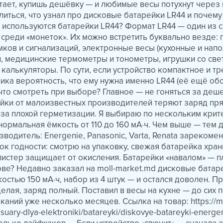
ает, купишь дешёвку — и любимые весы потухнут через
литься, что узнал про дисковые батарейки LR44 и почему
е используются батарейки LR44? Формат LR44 — один из 
среди «монеток». Их можно встретить буквально везде: 
ков и сигнализаций, электронные весы (кухонные и напо
, медицинские термометры и тонометры, игрушки со све
 калькуляторы. По сути, если устройство компактное и тр
елика вероятность, что ему нужна именно LR44 (её ещё о
а что смотреть при выборе? Главное — не гоняться за деш
йки от малоизвестных производителей теряют заряд пр
-за плохой герметизации. Я выбираю по нескольким крит
 нормальная ёмкость от 110 до 160 мА·ч. Чем выше — тем
зводитель: Energenie, Panasonic, Varta, Renata зарекоме
ок годности: смотрю на упаковку, свежая батарейка хран
блистер защищает от окисления. Батарейки «навалом» — п
ове? Недавно заказал на moll-market.md дисковые батар
костью 150 мА·ч, набор из 4 штук — и остался доволен. П
елая, заряд полный. Поставил в весы на кухне — до сих 
аний уже несколько месяцев. Ссылка на товар: https://mo
uary-dlya-elektroniki/batareyki/diskovye-batareyki-energeni