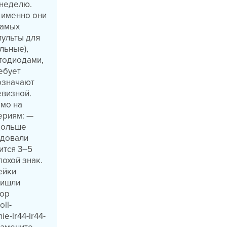
 неделю.
 именно они
самых
пульты для
льные),
тодиодами,
ебует
бозначают
евизной.
ямо на
ериям: —
 дольше
ндовали
ится 3–5
лохой знак.
ейки
ришли
пор
ll-
e-lr44-lr44-