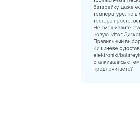
150mach-4sht Неск
батарейку, даже е
температуре, не в
тестера просто: вс
Не смешивайте ста
новую. Итог Диско
Правильный выбор 
Кишинёве с доставк
elektroniki/batarey
сталкивались с те
предпочитаете?