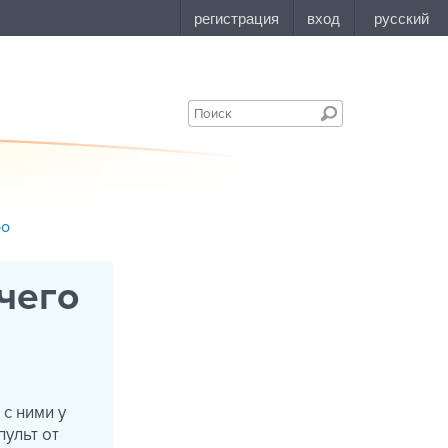
bo
чего
 с ними у
пульт от