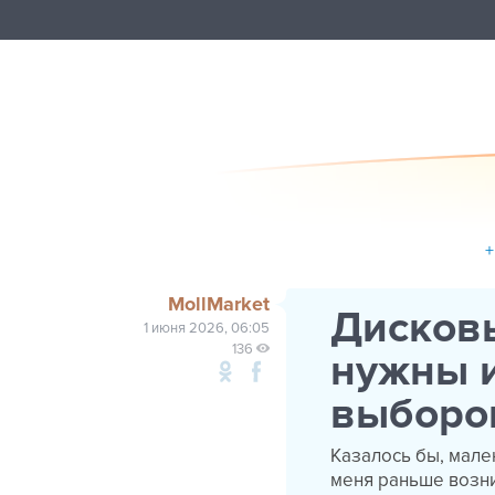
+
MollMarket
Дисковы
1 июня 2026, 06:05
136
нужны и
выборо
Казалось бы, мале
меня раньше возни