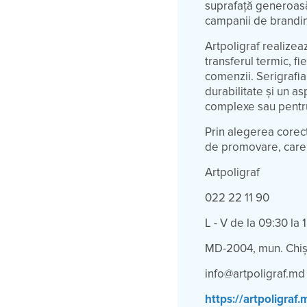
suprafață generoasă
campanii de brandi
Artpoligraf realizea
transferul termic, f
comenzii. Serigrafia
durabilitate și un as
complexe sau pentru 
Prin alegerea corec
de promovare, care me
Artpoligraf
022 22 11 90
L - V de la 09:30 la 
MD-2004, mun. Chiși
info@artpoligraf.md
https://artpoligraf