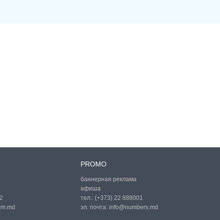
PROMO
баннерная реклама
афиша
2
тел.:
(+373) 22 888001
um.md
эл. почта:
info@numbers.md