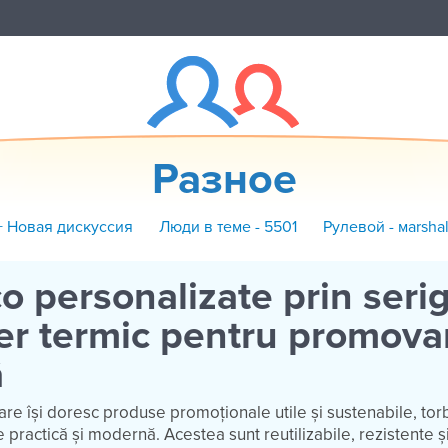
Разное
+ Новая дискуссия
Люди в теме - 5501
Рулевой - маrshal
o personalizate prin serig
fer termic pentru promova
ă
are își doresc produse promoționale utile și sustenabile, to
 practică și modernă. Acestea sunt reutilizabile, rezistente ș