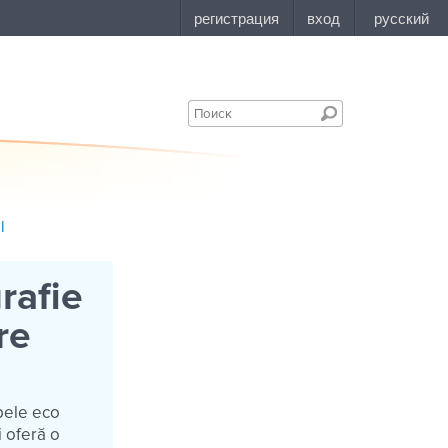
l
rafie
re
rbele eco
i oferă o