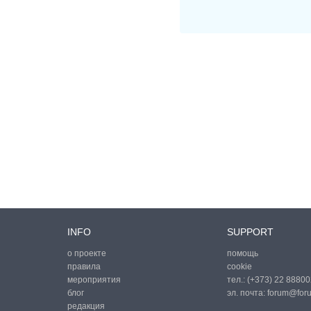
INFO
SUPPORT
о проекте
помощь
правила
cookie
мероприятия
тел.:
(+373) 22 88800
блог
эл. почта:
forum@for
редакция