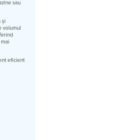
azine sau
 și
de volumul
ferind
i mai
nt eficient