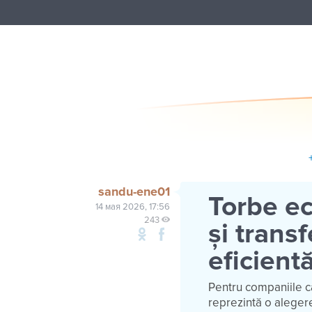
sandu-ene01
Torbe ec
14 мая 2026, 17:56
243
și trans
eficient
Pentru companiile c
reprezintă o alegere