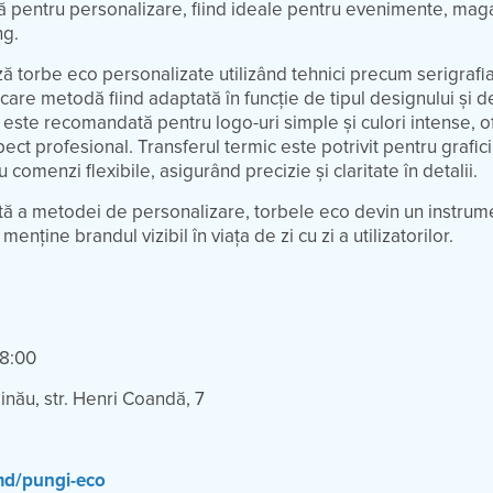
 pentru personalizare, fiind ideale pentru evenimente, mag
ng.
ză torbe eco personalizate utilizând tehnici precum serigrafia
iecare metodă fiind adaptată în funcție de tipul designului și 
 este recomandată pentru logo-uri simple și culori intense, o
pect profesional. Transferul termic este potrivit pentru grafic
comenzi flexibile, asigurând precizie și claritate în detalii.
tă a metodei de personalizare, torbele eco devin un instrume
nține brandul vizibil în viața de zi cu zi a utilizatorilor.
18:00
nău, str. Henri Coandă, 7
.md/pungi-eco