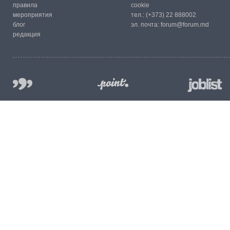
правила
cookie
мероприятия
тел.:
(+373) 22 888002
блог
эл. почта:
forum@forum.md
редакция