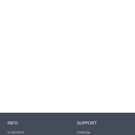
INFO
SUPPORT
о проекте
помощь