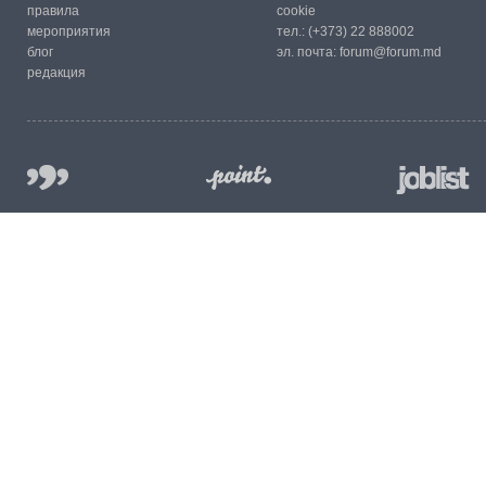
правила
cookie
мероприятия
тел.:
(+373) 22 888002
блог
эл. почта:
forum@forum.md
редакция