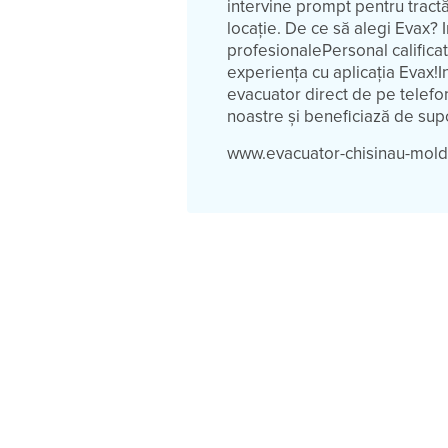
intervine prompt pentru tractăr
locație. De ce să alegi Evax?
profesionalePersonal calificat
experiența cu aplicația Evax!In
evacuator direct de pe telefon
noastre și beneficiază de supo
www.evacuator-chisinau-mol