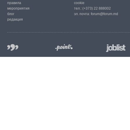
правила
cookie
мероприятия
тел.:
(+373) 22 888002
блог
эл. почта:
forum@forum.md
редакция