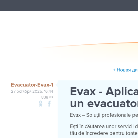
+ Новая д
Evacuator-Evax-1
Evax - Aplic
27 октября 2025, 16:44
838
un evacuato
Evax – Soluții profesionale pe
Ești în căutarea unor servicii
tău de încredere pentru toate