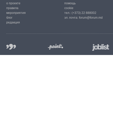
о проекте
помощь
правила
cookie
мероприятия
тел.:
(+373) 22 888002
блог
эл. почта:
forum@forum.md
редакция