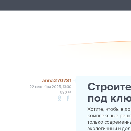
anna270781
Строите
22 сентября 2025, 13:30
690
под кл
Хотите, чтобы в д
комплексные решен
только современ
экологичный и дол