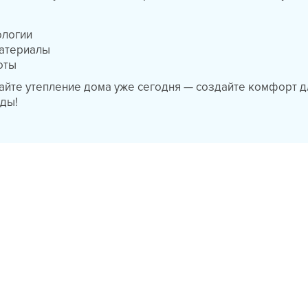
ологии
материалы
оты
айте утепление дома уже сегодня — создайте комфорт д
оды!