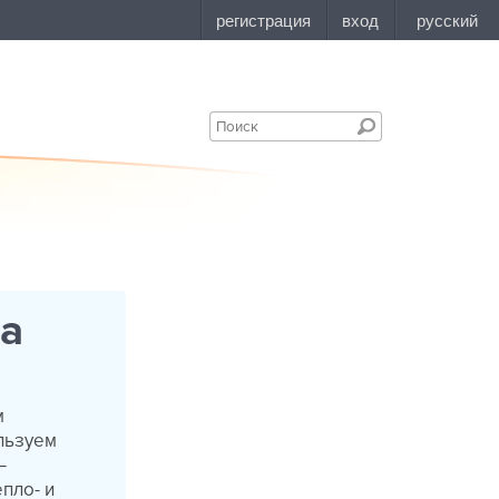
ма
м
льзуем
—
пло- и