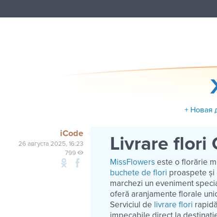
+ Новая 
iCode
Livrare flori
26 августа 2025, 16:23
799
MissFlowers
este o florărie m
buchete de flori
proaspete și 
marchezi un eveniment special
oferă aranjamente florale unice
Serviciul de
livrare flori
rapidă
impecabile direct la destinaț