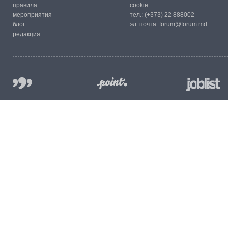
правила
cookie
мероприятия
тел.:
(+373) 22 888002
блог
эл. почта:
forum@forum.md
редакция