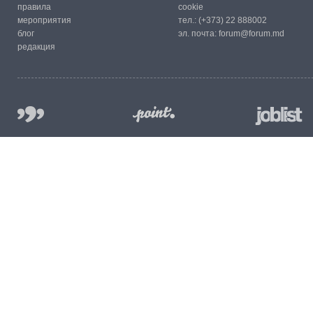
правила
cookie
мероприятия
тел.:
(+373) 22 888002
блог
эл. почта:
forum@forum.md
редакция