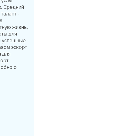
 услуг
в. Средний
талант -
а
тную жизнь,
оты для
 и успешные
азом эскорт
и для
корт
робно о