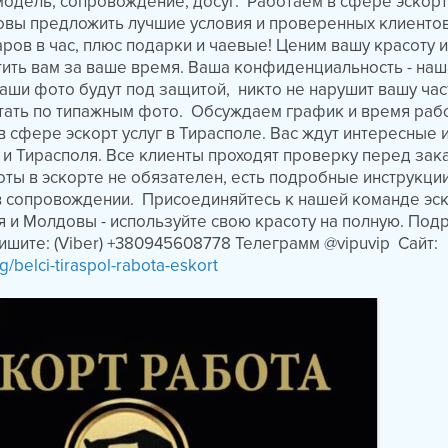
 модель, сопровождение, досуг. Работаем в сфере эскорт
товы предложить лучшие условия и проверенных клиенто
аров в час, плюс подарки и чаевые! Ценим вашу красоту и 
ить вам за ваше время. Ваша конфиденциальность - наш
Ваши фото будут под защитой, никто не нарушит вашу час
тать по типажным фото. Обсуждаем график и время раб
 сфере эскорт услуг в Тирасполе. Вас ждут интересные
 Тирасполя. Все клиенты проходят проверку перед зак
ты в эскорте не обязателен, есть подробные инструкци
в сопровождении. Присоединяйтесь к нашей команде эс
 и Молдовы - используйте свою красоту на полную. Под
пишите: (Viber) +380945608778 Телеграмм @vipuvip Сайт:
g/belci-tiraspol-rabota-eskort