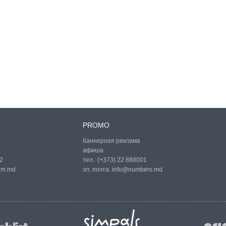
PROMO
баннерная реклама
афиша
2
тел.:
(+373) 22 888001
um.md
эл. почта:
info@numbers.md