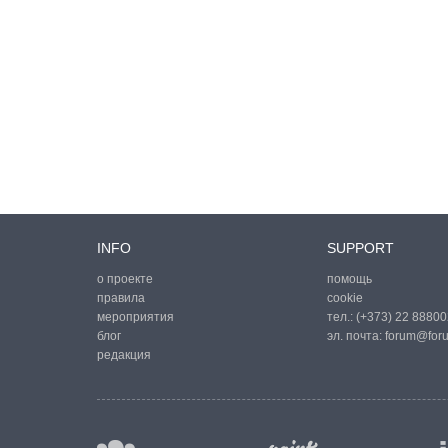
INFO
SUPPORT
о проекте
помощь
правила
cookie
мероприятия
тел.:
(+373) 22 88800
блог
эл. почта:
forum@for
редакция