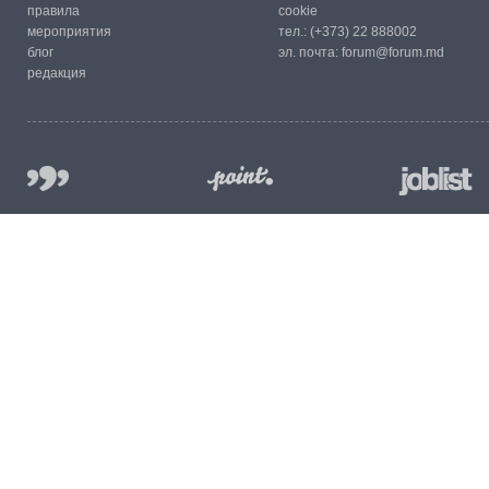
правила
cookie
мероприятия
тел.:
(+373) 22 888002
блог
эл. почта:
forum@forum.md
редакция