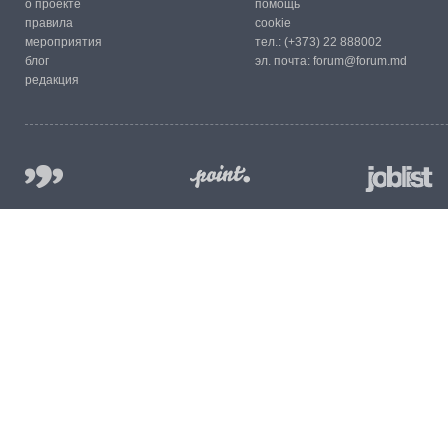
о проекте
помощь
правила
cookie
мероприятия
тел.:
(+373) 22 888002
блог
эл. почта:
forum@forum.md
редакция