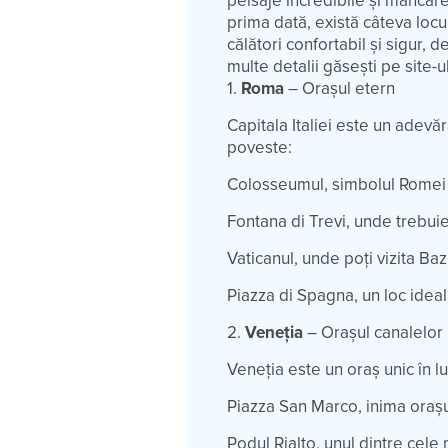
peisaje incredibile și mâncare
prima dată, există câteva locu
călători confortabil și sigur,
multe detalii găsești pe site-u
1.
Roma
– Orașul etern
Capitala Italiei este un adevă
poveste:
Colosseumul, simbolul Romei și
Fontana di Trevi, unde trebuie
Vaticanul, unde poți vizita Bazi
Piazza di Spagna, un loc idea
2.
Veneția
– Orașul canalelor
Veneția este un oraș unic în 
Piazza San Marco, inima orașul
Podul Rialto, unul dintre cele