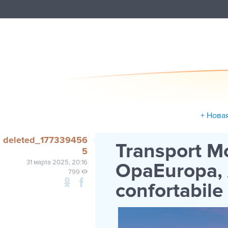
+ Нова
deleted_177339456
Transport Mo
5
31 марта 2025, 20:16
OpaEuropa, 
799
confortabile