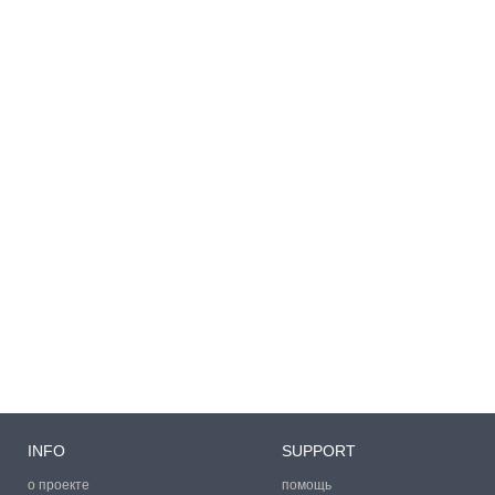
INFO
SUPPORT
о проекте
помощь