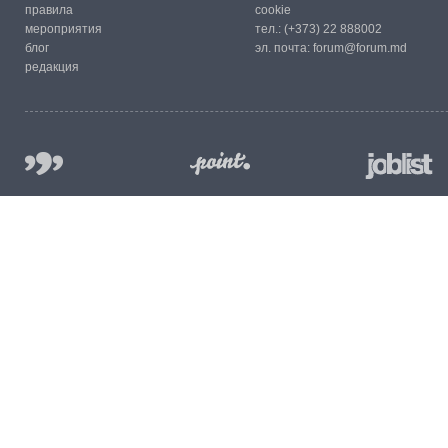
правила
cookie
мероприятия
тел.:
(+373) 22 888002
блог
эл. почта:
forum@forum.md
редакция