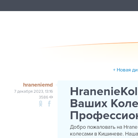
+ Новая д
hraneniemd
HranenieKol
7 декабря 2023, 13:16
3586
Ваших Коле
Профессио
Добро пожаловать на Hrane
колесами в Кишиневе. Наша 