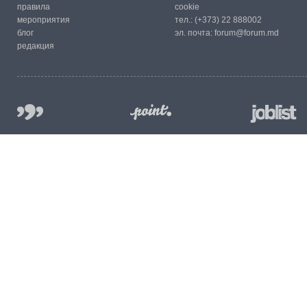
правила
cookie
мероприятия
тел.:
(+373) 22 888002
блог
эл. почта:
forum@forum.md
редакция