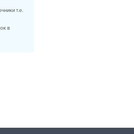
чники т.е.
сок в