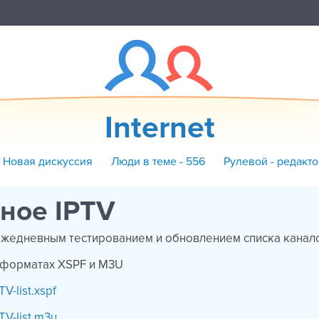
Internet
+ Новая дискуссия
Люди в теме - 556
Рулевой - редакт
ное IPTV
 ежедневным тестированием и обновлением списка канал
в форматах XSPF и M3U
TV-list.xspf
TV-list.m3u