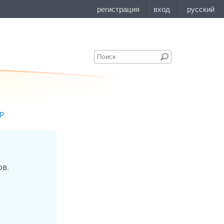
ор
ов.