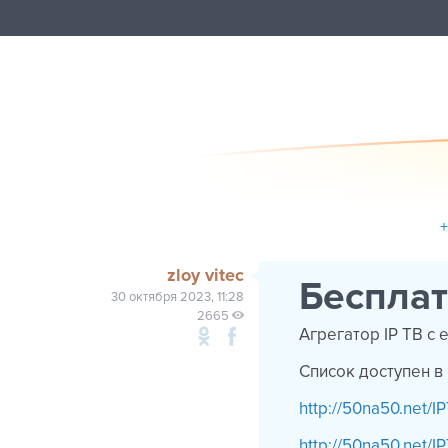
zloy vitec
Бесплат
30 октября 2023, 11:28
2665
Агрегатор IP ТВ с
Список доступен 
http://50na50.net/IP
http://50na50.net/IP