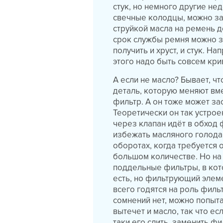
стук, но немного другие не
свечные колодцы, можно за
струйкой масла на ремень до
срок службы ремня можно з
получить и хруст, и стук. Н
этого надо быть совсем кр
А если не масло? Бывает, чт
деталь, которую меняют вм
фильтр. А он тоже может за
Теоретически он так устрое
через клапан идёт в обход 
избежать масляного голодан
оборотах, когда требуется 
большом количестве. Но на
поддельные фильтры, в кото
есть, но фильтрующий элеме
всего годятся на роль филь
сомнений нет, можно попыта
вытечет и масло, так что ес
таки его слить, заменить фи