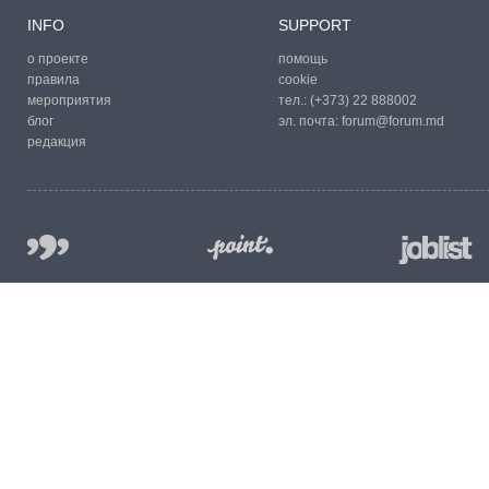
INFO
SUPPORT
о проекте
помощь
правила
cookie
мероприятия
тел.:
(+373) 22 888002
блог
эл. почта:
forum@forum.md
редакция