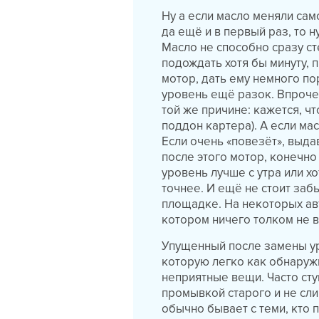
Ну а если масло меняли сам
да ещё и в первый раз, то 
Масло не способно сразу ст
подождать хотя бы минуту, 
мотор, дать ему немного по
уровень ещё разок. Впроче
той же причине: кажется, ч
поддон картера). А если ма
Если очень «повезёт», выда
после этого мотор, конечно
уровень лучше с утра или хо
точнее. И ещё не стоит заб
площадке. На некоторых ав
котором ничего толком не в
Упущенный после замены уро
которую легко как обнаружи
неприятные вещи. Часто сту
промывкой старого и не сл
обычно бывает с теми, кто 