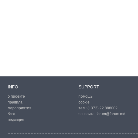
INFO
SUPPORT
о проекте
помощь
правила
cookie
мероприятия
тел.:
(+373) 22 888002
блог
эл. почта:
forum@forum.md
редакция