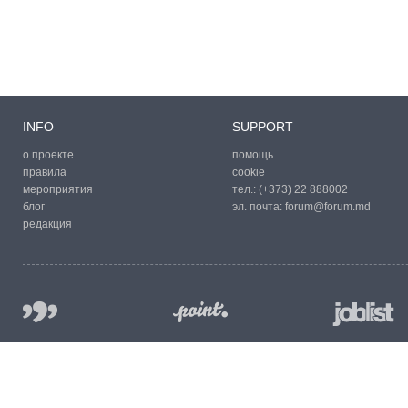
INFO
SUPPORT
о проекте
помощь
правила
cookie
мероприятия
тел.:
(+373) 22 888002
блог
эл. почта:
forum@forum.md
редакция