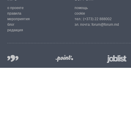
о проекте
помощь
правила
cookie
мероприятия
тел.:
(+373) 22 888002
блог
эл. почта:
forum@forum.md
редакция