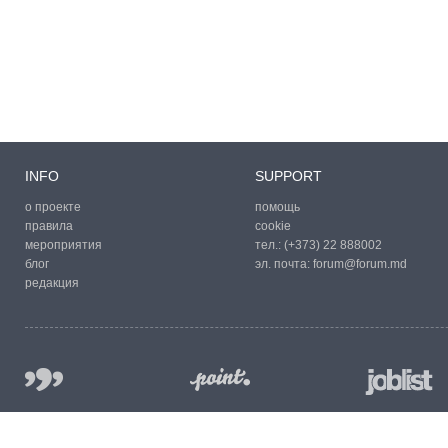
INFO
SUPPORT
о проекте
помощь
правила
cookie
мероприятия
тел.:
(+373) 22 888002
блог
эл. почта:
forum@forum.md
редакция