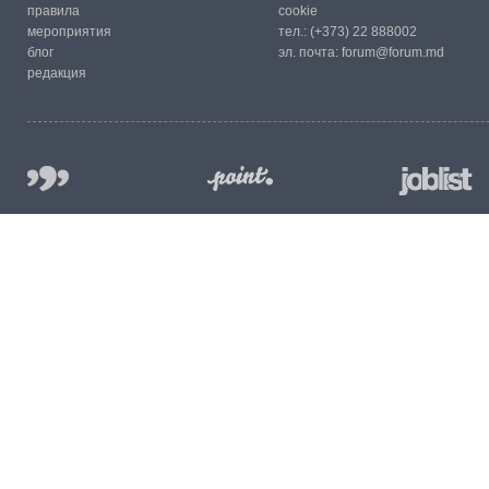
правила
cookie
мероприятия
тел.:
(+373) 22 888002
блог
эл. почта:
forum@forum.md
редакция