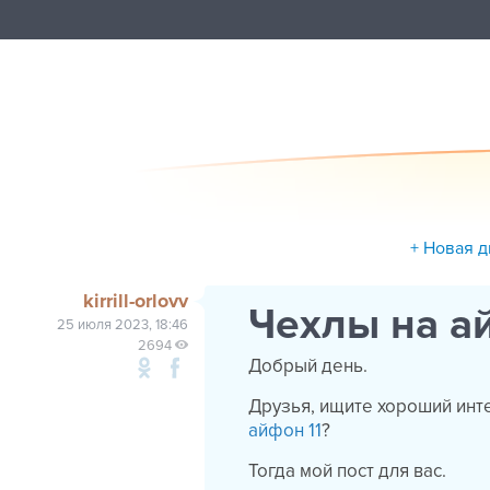
+ Новая д
kirrill-orlovv
Чехлы на а
25 июля 2023, 18:46
2694
Добрый день.
Друзья, ищите хороший инт
айфон 11
?
Тогда мой пост для вас.