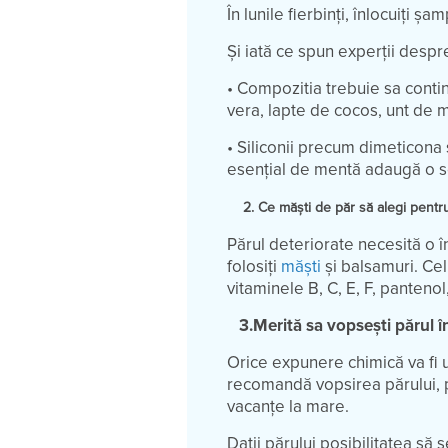
În lunile fierbinți, înlocuiți ș
Și iată ce spun experții desp
• Compozitia trebuie sa cont
vera, lapte de cocos, unt de 
• Siliconii precum dimeticona ș
esențial de mentă adaugă o 
2. Ce măști de păr să alegi pentru
Părul deteriorate necesită o 
folosiți
măști
și balsamuri. Cel
vitaminele B, C, E, F, pantenol
3.Merită sa vopsești părul î
Orice expunere chimică va fi u
recomandă vopsirea părului, 
vacanțe la mare.
Dații părului posibilitatea să 