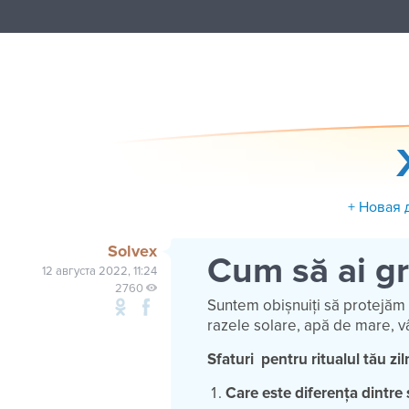
+ Новая 
Solvex
Cum să ai gr
12 августа 2022, 11:24
2760
Suntem obișnuiți să protejăm p
razele solare, apă de mare, vâ
Sfaturi pentru ritualul tău zil
Care este diferența dintr