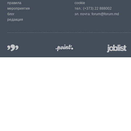
правила
cookie
мероприятия
тел.:
(+373) 22 888002
блог
эл. почта:
forum@forum.md
редакция