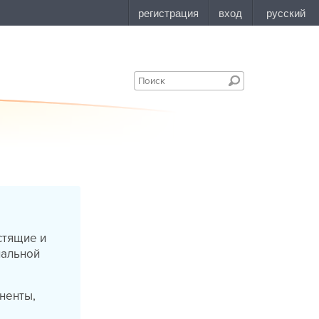
стящие и
нальной
оненты,