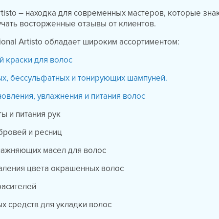
Artisto – находка для современных мастеров, которые зна
учать восторженные отзывы от клиентов.
ional Artisto обладает широким ассортиментом:
 краски для волос
х, бессульфатных и тонирующих шампуней.
новления, увлажнения и питания волос
ты и питания рук
 бровей и ресниц
влажняющих масел для волос
даления цвета окрашенных волос
расителей
х средств для укладки волос