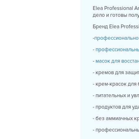
Elea Professional 
дело и готовы пол
Бренд Elea Profess
-
профессиональной
-
профессиональны
-
масок для восста
- кремов для защи
- крем-красок для
- питательных и у
- продуктов для у
- без аммиачных к
- профессиональны