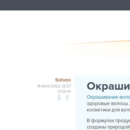
Solvex
Окраши
14 июля 2022, 12:27
2728
Окрашивание вол
здоровые волосы. 
косметики для вол
В формулах продукт
созданы природой