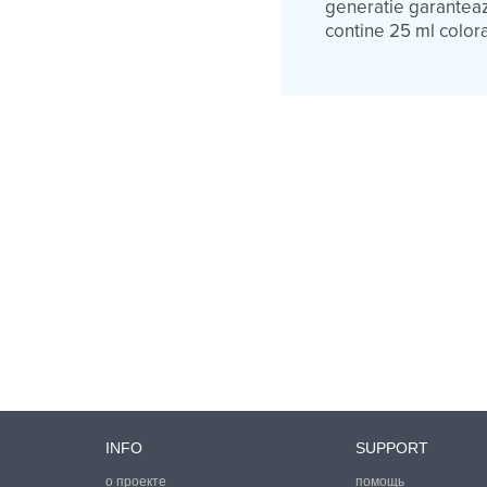
generatie garanteaz
contine 25 ml colora
INFO
SUPPORT
о проекте
помощь