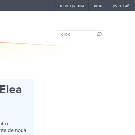
Elea
ntru
ante de noua