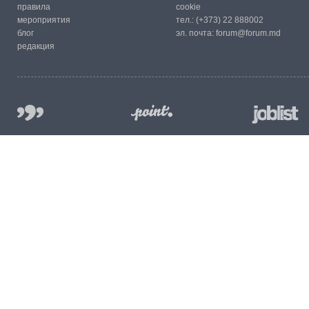
правила
cookie
мероприятия
тел.:
(+373) 22 888002
блог
эл. почта:
forum@forum.md
редакция