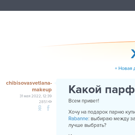
+ Новая 
chibisovasvetlana-
Какой парф
makeup
31 мая 2022, 12:39
Всем привет!
2851
Хочу на подарок парню куп
Rabanne
: выбираю между запа
лучше выбрать?