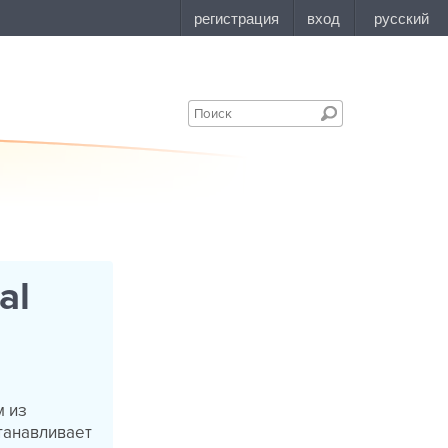
al
м из
танавливает