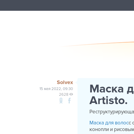
Solvex
Маска д
15 мая 2022, 09:30
2628
Artisto.
Реструктурирующ
Маска для волос
с 
конопли и рисовым