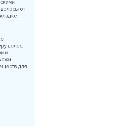
ескими
 волосы от
укладке.
ко
ру волос,
ми и
 кожи
еществ для