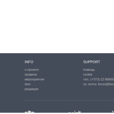
INFO
SUPPORT
о проекте
помощь
правила
cookie
мероприятия
тел.:
(+373) 22 88800
блог
эл. почта:
forum@for
редакция