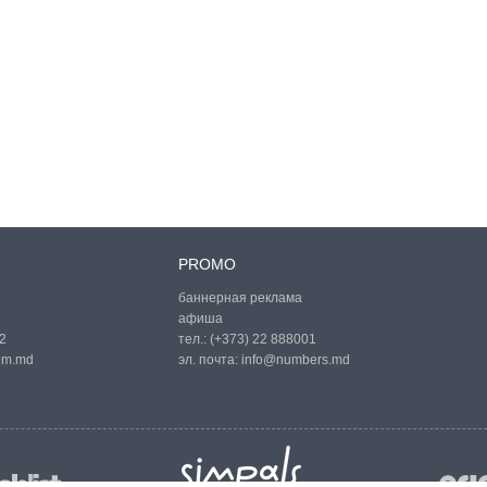
PROMO
баннерная реклама
афиша
2
тел.:
(+373) 22 888001
um.md
эл. почта:
info@numbers.md