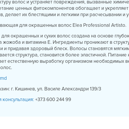
ктуру волос и устраняет повреждения, вызванные химич
етание ценных фитокомпонентов обогащает и укрепляет
в, делает их блестящими и легкими при расчесывании и 
вающая для окрашенных волос Elea Professional Artisto.
 для окрашенных и сухих волос создана на основе глубо
а жожоба и витамина Е. Ингредиенты проникают в структу
ри и придавая здоровый блеск. Волосы становятся мягки
вается структура, становится более эластичной. Питание
ает естественную выработку организмом необходимых в
волос.
.md
ин: г. Кишинев, ул. Василе Александри 139/3
 консультация:
+373 600 244 99