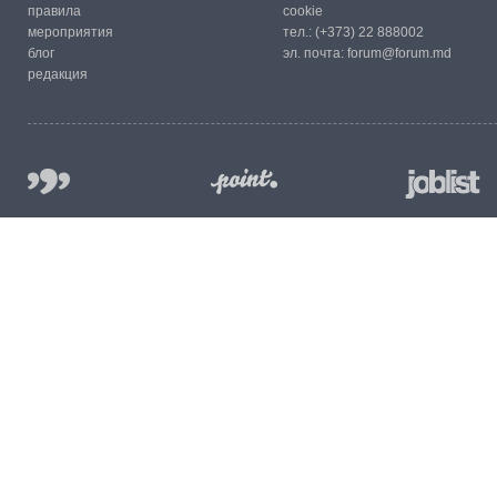
правила
cookie
мероприятия
тел.:
(+373) 22 888002
блог
эл. почта:
forum@forum.md
редакция