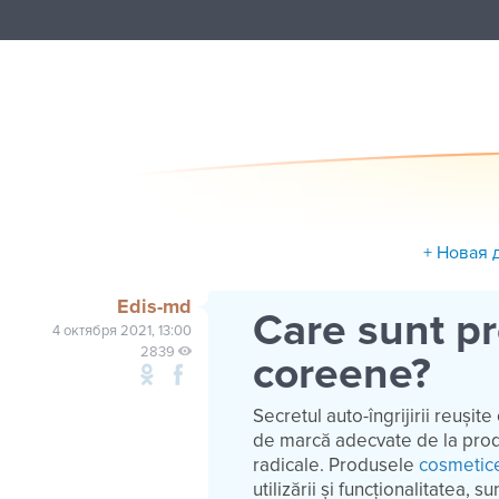
+ Новая 
Edis-md
Care sunt p
4 октября 2021, 13:00
2839
coreene?
Secretul auto-îngrijirii reuși
de marcă adecvate de la produ
radicale. Produsele
cosmetic
utilizării și funcționalitatea