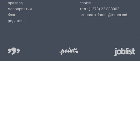
правила
cookie
мероприятия
тел.:
(+373) 22 888002
блог
эл. почта:
forum@forum.md
редакция