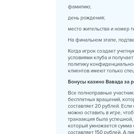
фамилию;
день рождения;
место жительства и номер 
На финальном этапе, подтв
Когда игрок создает учетну
условиями клуба и получае
политику конфиденциальнос
клиентов имеют только спе
Бонусы казино Вавада за 
Все полноправные участники
бесплатных вращений, котор
составляет 20 рублей. Если
можно оставить в игре, что
транзакция была успешной,
который умножается сумма 
составляет 150 рублей. А л