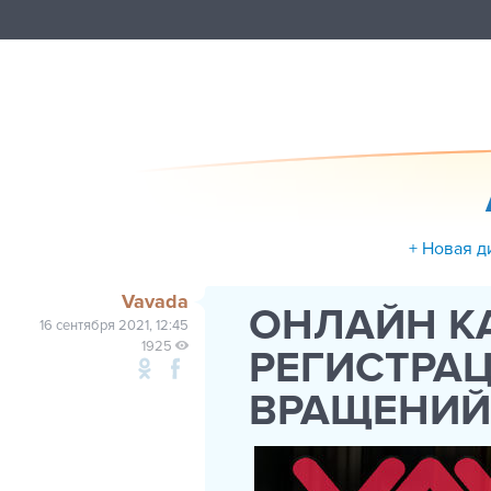
+ Новая д
Vavada
ОНЛАЙН К
16 сентября 2021, 12:45
1925
РЕГИСТРАЦ
ВРАЩЕНИ