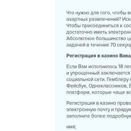
Что нужно для того, чтобы 
азартных развлечений? Иск
Чтобы присоединиться к со
достаточно иметь электронн
Абсолютное большинство ц
задачей в течение 70 секун
Регистрация в казино Вав
Если Вам исполнилось 18 ле
и упрощенный заключается в
социальной сети. Гемблеру 
Фейсбук, Одноклассников, Вк
платформ, которые чаще вс
Регистрация в казино пров
электронную почту и придум
заполните более подробную
имя;