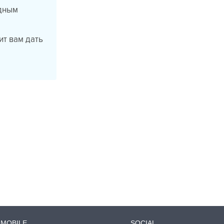
одным
ит вам дать
MOBILE
SOCIAL