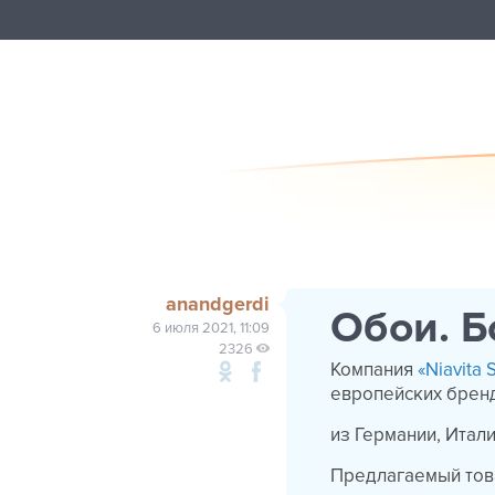
anandgerdi
Обои. Б
6 июля 2021, 11:09
2326
Компания
«Niavita 
европейских брен
из Германии, Итали
Предлагаемый това