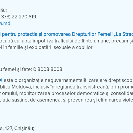
nău;
(+373) 22 270 619;
a.md
al pentru protecția și promovarea Drepturilor Femeii „La Stra
ocupă cu lupta împotriva traficului de ființe umane, precum și
în familie și exploatării sexuale a copiilor.
ru femei și fete: 0 8008 8008;
EX
este o organizație neguvernamentală, care are drept scop
blica Moldova, inclusiv în regiunea transnistreană, prin prom
r omului, monitorizarea proceselor democratice şi consolida
sociația susține, de asemenea, și prevenirea și eliminarea viol
e, 127, Chișinău;