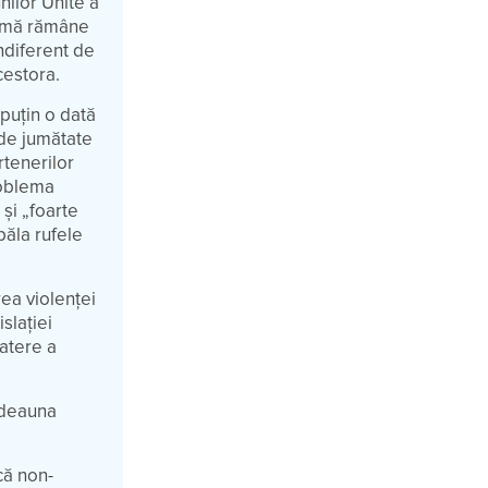
nilor Unite a
blemă rămâne
indiferent de
cestora.
 puțin o dată
t de jumătate
rtenerilor
problema
și „foarte
păla rufele
rea violenței
slației
batere a
otdeauna
că non-