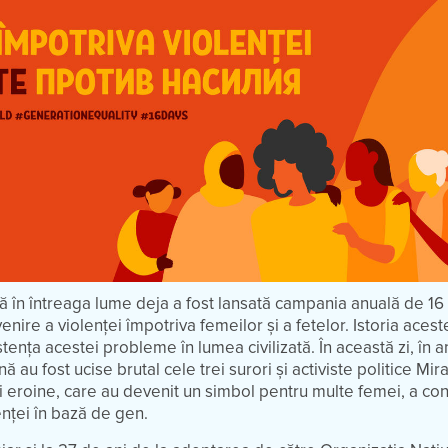
 în întreaga lume deja a fost lansată campania anuală de 16 
nire a violenței împotriva femeilor și a fetelor. Istoria aceste
xistența acestei probleme în lumea civilizată. În această zi, în a
au fost ucise brutal cele trei surori și activiste politice Mir
 eroine, care au devenit un simbol pentru multe femei, a cont
lenței în bază de gen.