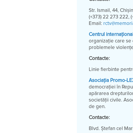
Str. Ismail, 44, Chiși
(+373) 22 273 222, 
Email:
rctv@memori
Centrul internațion
organizație care se 
problemele violenței 
Contacte:
Linie fierbinte pent
Asociația Promo-L
democrației în Repu
apărarea drepturilo
societății civile. A
de gen.
Contacte:
Blvd. Ștefan cel Mar