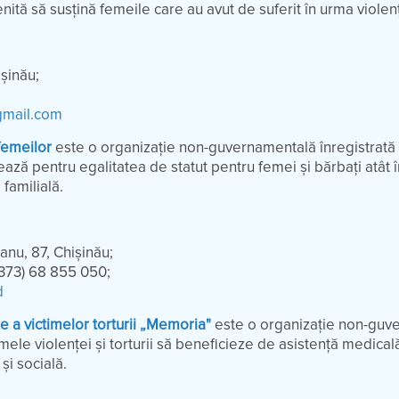
tă să susțină femeile care au avut de suferit în urma violențe
ișinău;
gmail.com
femeilor
este o organizație non-guvernamentală înregistrată 
ză pentru egalitatea de statut pentru femei și bărbați atât î
 familială.
eanu, 87, Chișinău;
+373) 68 855 050;
d
re a victimelor torturii „Memoria"
este o organizație non-guv
imele violenței și torturii să beneficieze de asistență medical
 și socială.