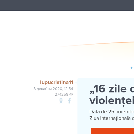
+
lupucristina11
„16 zile
8 декабря 2020, 12:54
274258
violențe
Data de 25 noiembrie
Ziua internațională 