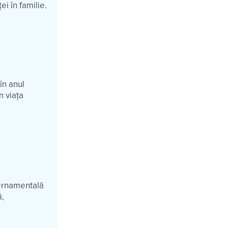
i în familie.
în anul
n viața
ernamentală
ă,