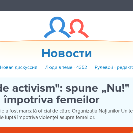
Новости
 Новая дискуссия
Люди в теме - 4352
Рулевой - редакт
 de activism": spune „Nu!"
i împotriva femeilor
 a fost marcată oficial de către Organizația Națiunilor Unit
de luptă împotriva violenței asupra femeilor.