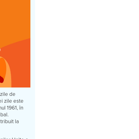
zile de
i zile este
nul 1961, în
abal.
ribuit la