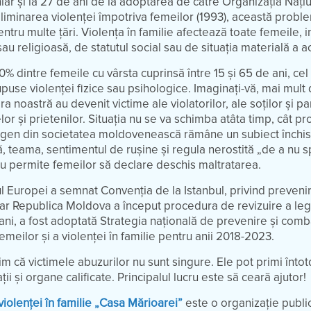
iar și la 27 de ani de la adoptarea de către Organizația Națiu
 eliminarea violenței împotriva femeilor (1993), această pro
entru multe țări. Violența în familie afectează toate femeile, 
au religioasă, de statutul social sau de situația materială a a
% dintre femeile cu vârsta cuprinsă între 15 și 65 de ani, cel
 supuse violenței fizice sau psihologice. Imaginați-vă, mai mul
ra noastră au devenit victime ale violatorilor, ale soților și pa
elor și prietenilor. Situația nu se va schimba atâta timp, cât 
e gen din societatea moldovenească rămâne un subiect închis 
, teama, sentimentul de rușine și regula nerostită „de a nu s
nu permite femeilor să declare deschis maltratarea.
iul Europei a semnat Convenția de la Istanbul, privind preveni
iar Republica Moldova a început procedura de revizuire a legi
ani, a fost adoptată Strategia națională de prevenire și com
emeilor și a violenței în familie pentru anii 2018-2023.
im că victimele abuzurilor nu sunt singure. Ele pot primi înt
ții și organe calificate. Principalul lucru este să ceară ajutor!
violenței în familie „Casa Mărioarei”
este o organizație publi