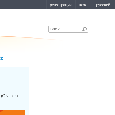
ор
e (ONU) ca