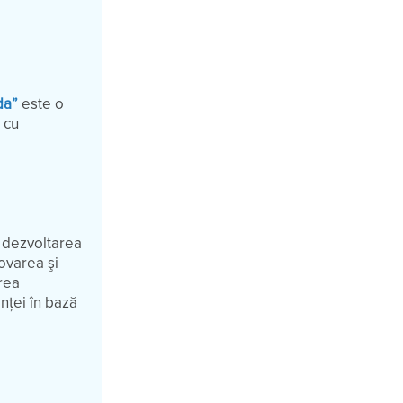
da”
este o
 cu
 dezvoltarea
ovarea şi
rea
enței în bază