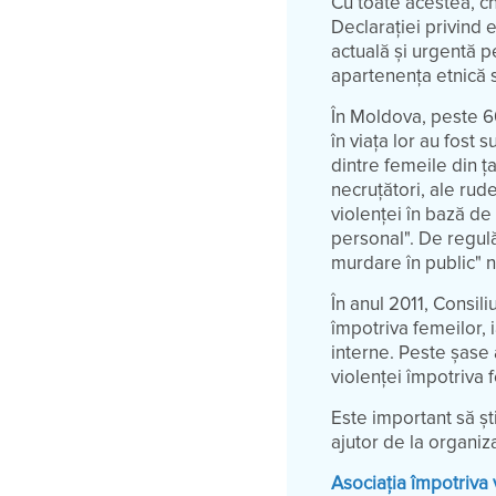
Cu toate acestea, ch
Declarației privind
actuală și urgentă p
apartenența etnică s
În Moldova, peste 60
în viața lor au fost
dintre femeile din ța
necruțători, ale rud
violenței în bază d
personal". De regulă
murdare în public" 
În anul 2011, Consil
împotriva femeilor, 
interne. Peste șase 
violenței împotriva f
Este important să șt
ajutor de la organiza
Asociația împotriva 