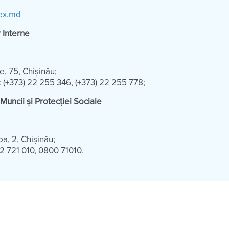
ex.md
r Interne
e, 75, Chișinău;
: (+373) 22 255 346, (+373) 22 255 778;
 Muncii și Protecției Sociale
pa, 2, Chișinău;
22 721 010, 0800 71010.