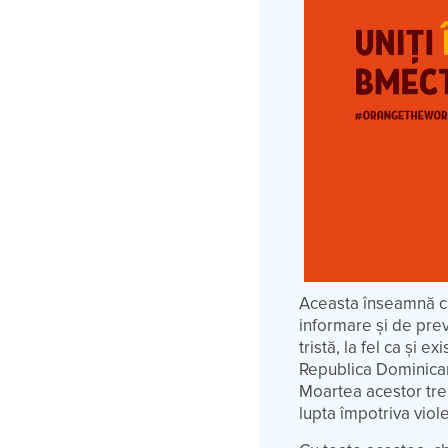
Aceasta înseamnă că
informare și de preve
tristă, la fel ca și e
Republica Dominicană 
Moartea acestor trei
lupta împotriva vio