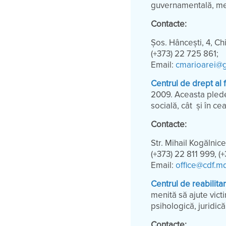
guvernamentală, meni
Contacte:
Șos. Hâncești, 4, Ch
(+373) 22 725 861;
Email:
cmarioarei@
Centrul de drept al 
2009. Aceasta pledea
socială, cât și în cea
Contacte:
Str. Mihail Kogălnic
(+373) 22 811 999, (
Email:
office@cdf.m
Centrul de reabilita
menită să ajute vict
psihologică, juridică
Contacte: