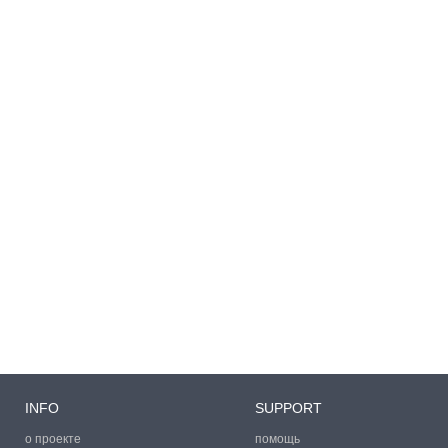
INFO
SUPPORT
о проекте
помощь