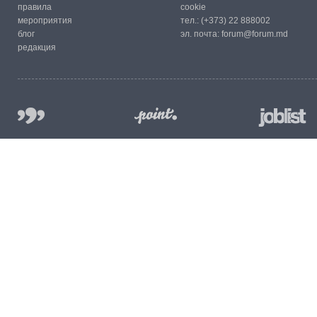
правила
cookie
мероприятия
тел.:
(+373) 22 888002
блог
эл. почта:
forum@forum.md
редакция