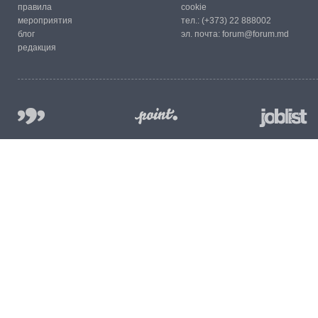
правила
cookie
мероприятия
тел.:
(+373) 22 888002
блог
эл. почта:
forum@forum.md
редакция