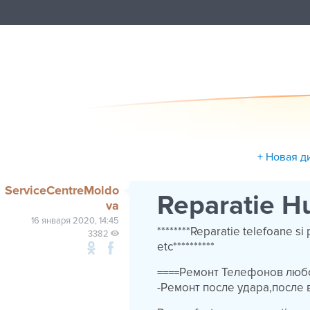
+ Новая д
ServiceCentreMoldo
Reparatie H
va
16 января 2020, 14:45
********Reparatie telefoane 
3382
etc**********
====Ремонт Телефонов любо
-Ремонт после удара,после 