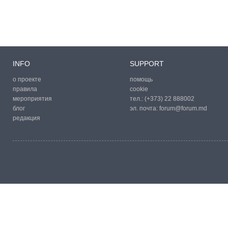
INFO
SUPPORT
о проекте
помощь
правила
cookie
мероприятия
тел.:
(+373) 22 888002
блог
эл. почта:
forum@forum.md
редакция