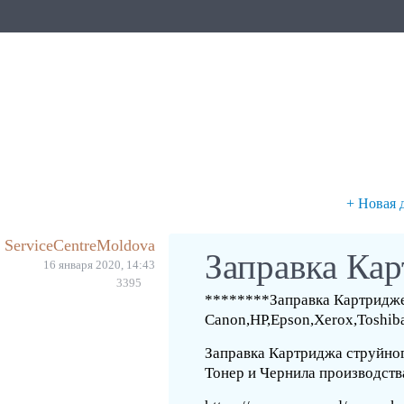
+ Новая 
ServiceCentreMoldova
Заправка Ка
16 января 2020, 14:43
3395
********Заправка Картридж
Canon,HP,Epson,Xerox,Tosh
Заправка Картриджа струйног
Тонер и Чернила производст