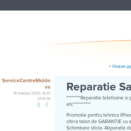
+ Новая д
ServiceCentreMoldo
Reparatie S
va
16 января 2020, 14:33
********Reparatie telefoane 
4745
etc**********
Promotie pentru tehnica iPhon
ofera talon de GARANTIE cu stam
Schimbare sticla -Reparatie 