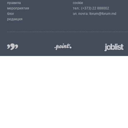
правила
cookie
мероприятия
тел.:
(+373) 22 888002
блог
эл. почта:
forum@forum.md
редакция