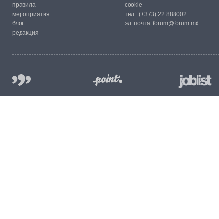
правила
cookie
мероприятия
тел.:
(+373) 22 888002
блог
эл. почта:
forum@forum.md
редакция