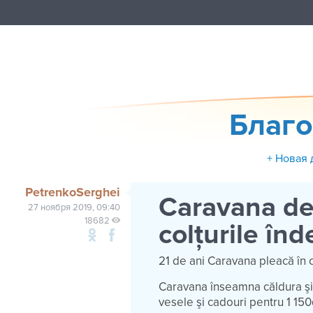
Благо
+ Новая 
PetrenkoSerghei
Caravana de
27 ноября 2019, 09:40
18682
colțurile în
21 de ani Caravana pleacă în c
Caravana înseamna căldura şi
vesele şi cadouri pentru 1 150d