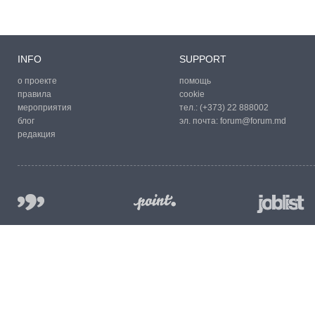
INFO
SUPPORT
о проекте
помощь
правила
cookie
мероприятия
тел.:
(+373) 22 888002
блог
эл. почта:
forum@forum.md
редакция