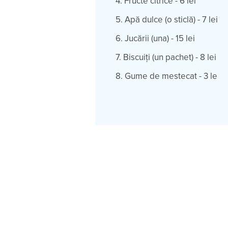
4. Fructe citrice - 6 lei
5. Apă dulce (o st
6. Jucării (una) - 15 lei
7. Biscuiţi (un pac
8. Gume de mestecat - 3 le