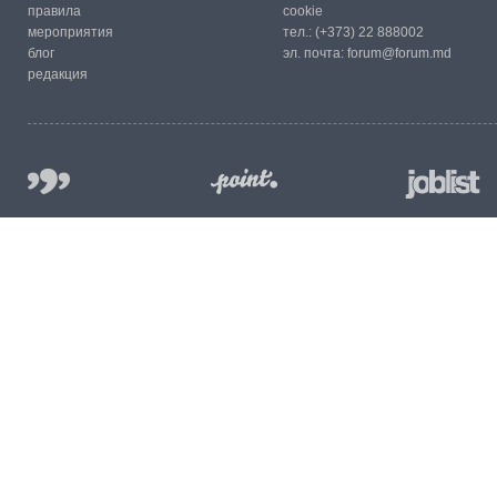
правила
cookie
мероприятия
тел.:
(+373) 22 888002
блог
эл. почта:
forum@forum.md
редакция