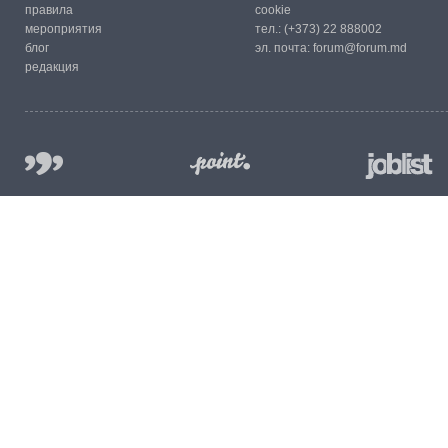
правила
cookie
мероприятия
тел.:
(+373) 22 888002
блог
эл. почта:
forum@forum.md
редакция