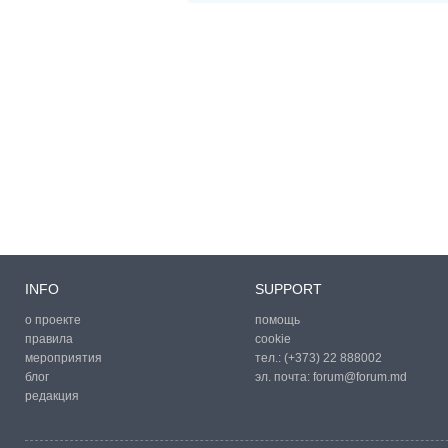
INFO
SUPPORT
о проекте
помощь
правила
cookie
мероприятия
тел.:
(+373) 22 888002
блог
эл. почта:
forum@forum.md
редакция