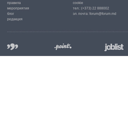
правила
cookie
мероприятия
тел.:
(+373) 22 888002
блог
эл. почта:
forum@forum.md
редакция