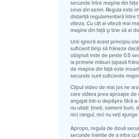
secunde între maşina din faţa 
ceva din senin. Regula este i
distanţă regulamentară între t
viteza. Cu cât ai viteză mai ma
maşina din faţă şi tine să ai 
Unii ignoră acest principiu ele
suficient timp să frâneze dacă
obişnuit este de peste 0.5 se
ia primele măsuri (apasă frâna
de maşina din faţă este moarte
secunde sunt suficiente majorit
Clipul video de mai jos ne arat
care stâtea prea aproape de ma
angajat într-o depăşire fără a-i
nu uitaţi: ţineţi, oameni buni
nici rangul, nici nu veţi ajunge
Apropo, regula de două secund
secunde înainte de a intra cu 