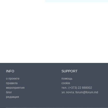
INFO
SUPPORT
о проекте
помощь
правила
cookie
мероприятия
тел.:
(+373) 22 888002
блог
эл. почта:
forum@forum.md
редакция