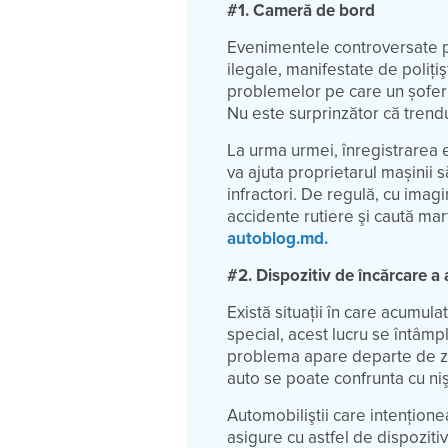
#1. Cameră de bord
Evenimentele controversate pe
ilegale, manifestate de poliţiş
problemelor pe care un șofer l
Nu este surprinzător că trend
La urma urmei, înregistrarea
va ajuta proprietarul mașinii să
infractori. De regulă, cu imagini
accidente rutiere şi caută mar
autoblog.md.
#2. Dispozitiv de încărcare a
Există situații în care acumula
special, acest lucru se întâmpl
problema apare departe de z
auto se poate confrunta cu ni
Automobiliştii care intenţione
asigure cu astfel de dispoziti