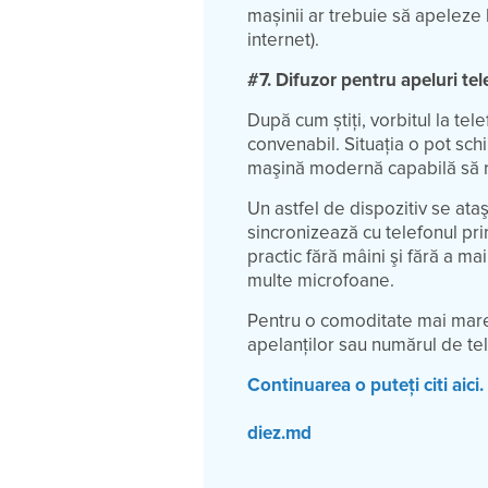
mașinii ar trebuie să apeleze l
internet).
#7. Difuzor pentru apeluri tel
După cum știți, vorbitul la te
convenabil. Situația o pot sch
maşină modernă capabilă să re
Un astfel de dispozitiv se ata
sincronizează cu telefonul pr
practic fără mâini şi fără a m
multe microfoane.
Pentru o comoditate mai mare
apelanţilor sau numărul de te
Continuarea o puteți citi aici.
diez.md