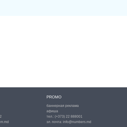
PROMO
баннерная реклама
афиша
2
тел.:
(+373) 22 888001
um.md
эл. почта:
info@numbers.md