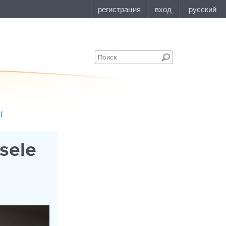
l
esele