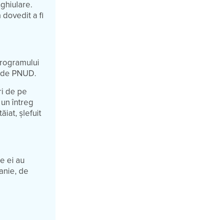
nghiulare.
 dovedit a fi
Programului
t de PNUD.
ri de pe
 un întreg
ăiat, șlefuit
e ei au
tanie, de