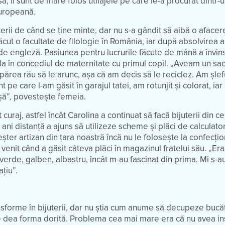
, îi sunt de mare folos utilajele pe care le-a procurat dintr-
Europeană.
erii de când se ține minte, dar nu s-a gândit să aibă o afacer
cut o facultate de filologie în România, iar după absolvirea 
de engleză. Pasiunea pentru lucrurile făcute de mână a învins
a în concediul de maternitate cu primul copil. „Aveam un sac
 părea rău să le arunc, așa că am decis să le reciclez. Am șlef
t pe care l-am găsit în garajul tatei, am rotunjit și colorat, ia
oșă”, povestește femeia.
 curaj, astfel încât Carolina a continuat să facă bijuterii din c
a ani distanță a ajuns să utilizeze scheme și plăci de calculato
eșter artizan din țara noastră încă nu le folosește la confecți
-a venit când a găsit câteva plăci în magazinul fratelui său. „Er
 verde, galben, albastru, încât m-au fascinat din prima. Mi s-a
ațiu”.
nsforme în bijuterii, dar nu știa cum anume să decupeze bucă
 le dea forma dorită. Problema cea mai mare era că nu avea i