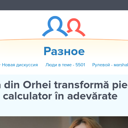
Разное
+ Новая дискуссия
Люди в теме - 5501
Рулевой - маrshal
 din Orhei transformă pi
 calculator în adevărate