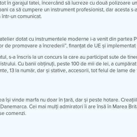
 tot în garajul tatei, încercând să lucreze cu două polizoare u
bani ca să cumpere un instrument profesionist, dar acesta s-a
ă într-un comunicat.
atelier dotat cu instrumentele moderne i-a venit din partea 
or de promovare a încrederii”, finanțat de UE și implementa
ul, s-a înscris la un concurs la care au participat sute de tine
strului. Cu banii obținuți, peste 100 de mii de lei, a cumpărat
e, 13 la număr, dar și stative, accesorii, tot felul de lame de t
își vinde marfa nu doar în țară, dar și peste hotare. Creațiil
 Danemarca. Cei mai mulți admiratori îi are însă în Marea Bri
ase comenzi.