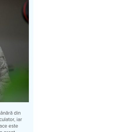
tânără din
ulator, iar
face este