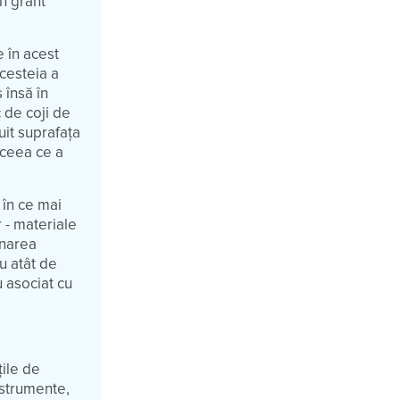
un grant
e în acest
acesteia a
 însă în
 de coji de
uit suprafața
r ceea ce a
e în ce mai
r - materiale
onarea
au atât de
u asociat cu
țile de
nstrumente,