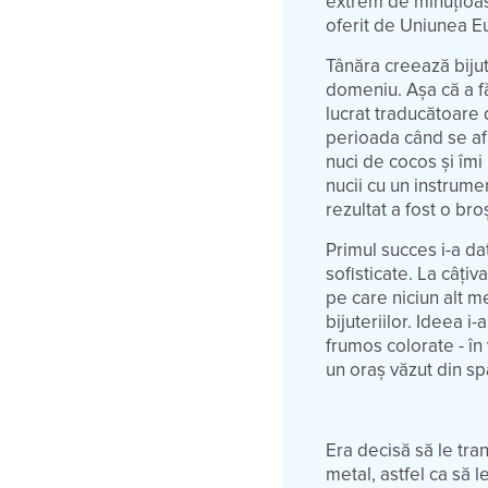
extrem de minuțioasă
oferit de Uniunea 
Tânăra creează bijut
domeniu. Așa că a fă
lucrat traducătoare 
perioada când se afl
nuci de cocos și îmi
nucii cu un instrumen
rezultat a fost o br
Primul succes i-a dat
sofisticate. La câțiv
pe care niciun alt m
bijuteriilor. Ideea i
frumos colorate - în
un oraș văzut din sp
Era decisă să le tra
metal, astfel ca să