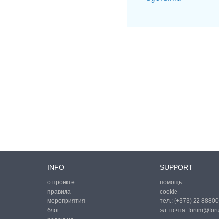
INFO
SUPPORT
о проекте
помощь
правила
cookie
мероприятия
тел.:
(+373) 22 88800
блог
эл. почта:
forum@for