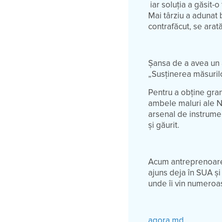
iar soluția a găsit-o
Mai târziu a adunat 
contrafăcut, se arat
Șansa de a avea un 
„Susținerea măsuril
Pentru a obține grant
ambele maluri ale Ni
arsenal de instrument
și găurit.
Acum antreprenoarea 
ajuns deja în SUA și
unde îi vin numero
agora.md