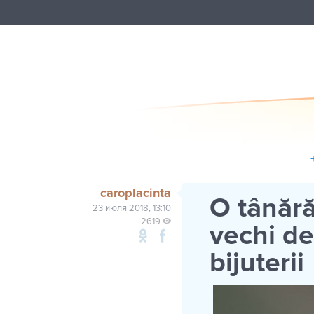
caroplacinta
O tânără
23 июля 2018, 13:10
2619
vechi de
bijuterii