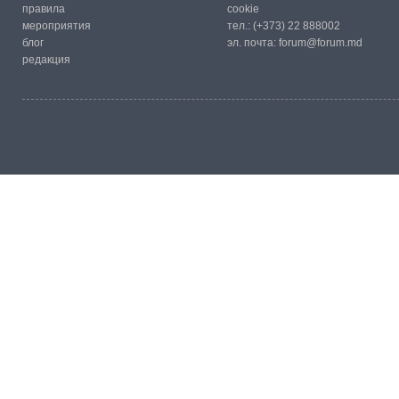
правила
cookie
мероприятия
тел.:
(+373) 22 888002
блог
эл. почта:
forum@forum.md
редакция