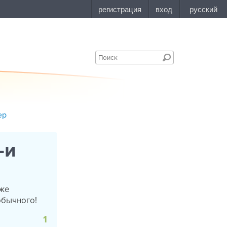
ер
-и
уже
обычного!
1