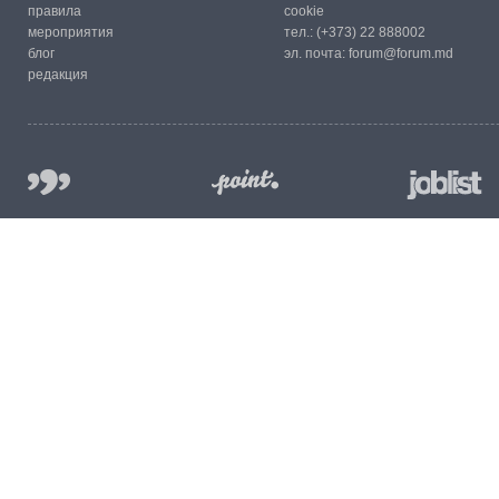
правила
cookie
мероприятия
тел.:
(+373) 22 888002
блог
эл. почта:
forum@forum.md
редакция