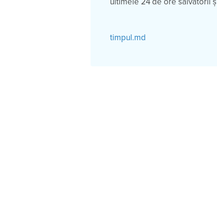
ultimele 24 de ore salvatorii și
timpul.md