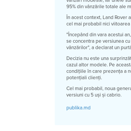
vânzări modeste, iar unele su
95% din vânzările totale ale m
În acest context, Land Rover a 
cel mai probabil nici viitoare
"Începând din vara acestui an
se concentra pe versiunea cu 
vânzărilor", a declarat un pur
Decizia nu este una surprinzăto
cazul altor modele. Pe această 
condițiile în care prezența a 
potențiali clienți.
Cel mai probabil, noua genera
versiuni cu 5 uși și cabrio.
publika.md