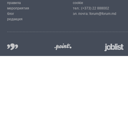
правила
cookie
мероприятия
тел.:
(+373) 22 888002
блог
эл. почта:
forum@forum.md
редакция